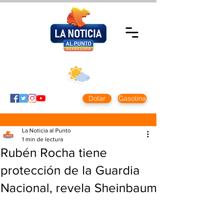
Jueves 5 agosto
2026
Clima CDMX
Clima León
24 - 10°
28° - 12°
Dolar
Gasolina
La Noticia al Punto
1 min de lectura
Rubén Rocha tiene
protección de la Guardia
Nacional, revela Sheinbaum