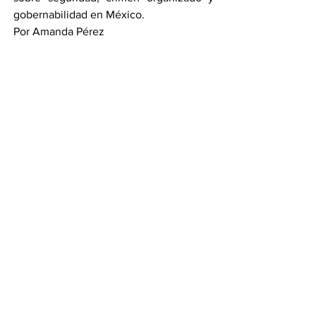
gobernabilidad en México.
Por Amanda Pérez
Compartir en WhatsApp
Compartir en Telegram
Ver todo
Entradas recientes