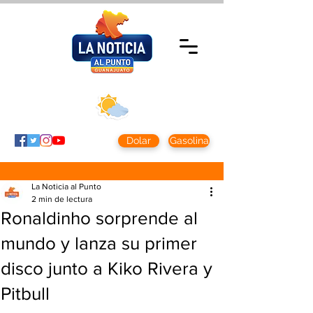
Miércoles 5 agosto
2026
Clima CDMX
Clima León
24 - 10°
28° - 12°
Dolar
Gasolina
La Noticia al Punto
2 min de lectura
Ronaldinho sorprende al
mundo y lanza su primer
disco junto a Kiko Rivera y
Pitbull