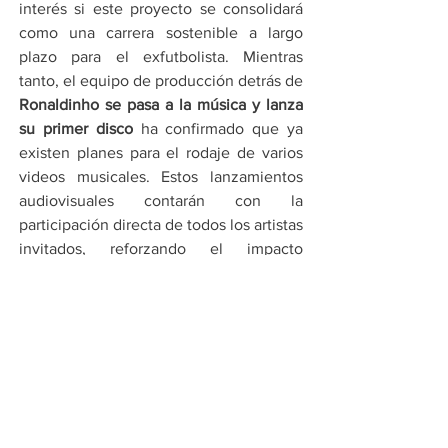
interés si este proyecto se consolidará 
como una carrera sostenible a largo 
plazo para el exfutbolista. Mientras 
tanto, el equipo de producción detrás de 
Ronaldinho se pasa a la música y lanza 
su primer disco
 ha confirmado que ya 
existen planes para el rodaje de varios 
videos musicales. Estos lanzamientos 
audiovisuales contarán con la 
participación directa de todos los artistas 
invitados, reforzando el impacto 
promocional del álbum. Los fanáticos de 
todo el mundo celebran este nuevo 
paso en la vida de un deportista que 
siempre ha sabido conectar 
profundamente con la audiencia 
internacional. La música parece ser, 
desde ahora, el nuevo estadio donde el 
brasileño buscará seguir brillando.