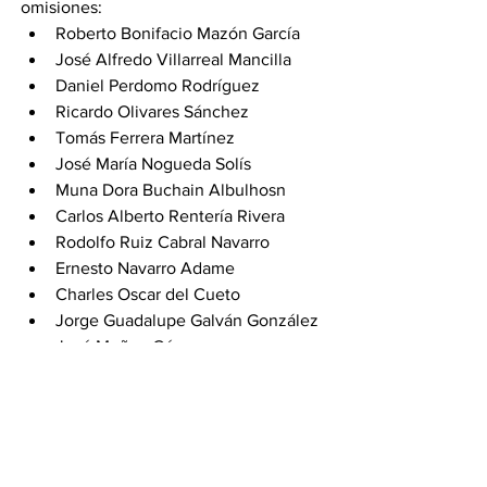
omisiones:
Roberto Bonifacio Mazón García
José Alfredo Villarreal Mancilla
Daniel Perdomo Rodríguez
Ricardo Olivares Sánchez
Tomás Ferrera Martínez
José María Nogueda Solís
Muna Dora Buchain Albulhosn
Carlos Alberto Rentería Rivera
Rodolfo Ruiz Cabral Navarro
Ernesto Navarro Adame
Charles Oscar del Cueto
Jorge Guadalupe Galván González
José Muñoz Gómez
Juan Carlos Villegas Hernández
Enrique Huitrón Sánchez
Rafael Saavedra Urbina
Irene del Ángel Mateos
María Gabriela Hernández 