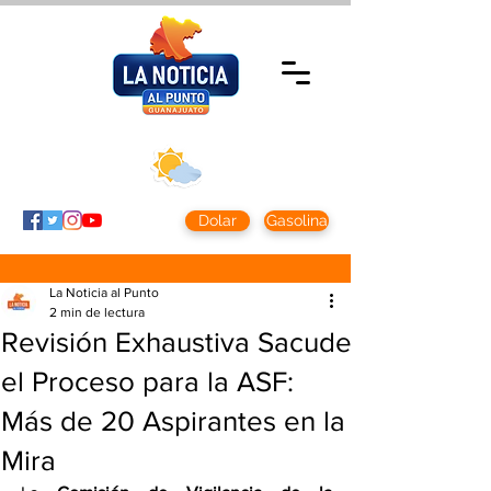
Domingo 9 agosto
2026
Clima CDMX
Clima León
24 - 10°
28° - 12°
Dolar
Gasolina
La Noticia al Punto
2 min de lectura
Revisión Exhaustiva Sacude
el Proceso para la ASF:
Más de 20 Aspirantes en la
Mira