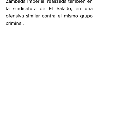
Zambada Imperial, realizada también en 
la sindicatura de El Salado, en una 
ofensiva similar contra el mismo grupo 
criminal.
El despliegue refuerza la presión de las 
fuerzas federales sobre una de las 
estructuras más influyentes del 
narcotráfico en México, en medio de 
una creciente disputa interna dentro del 
Cártel de Sinaloa.
Por Omar Carmona
Compartir en WhatsApp
Compartir en Telegram