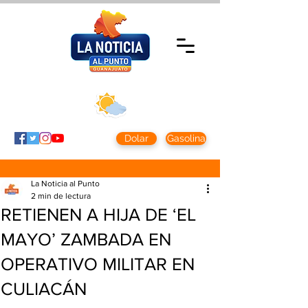
Jueves 5 agosto
2026
Clima CDMX
Clima León
24 - 10°
28° - 12°
Dolar
Gasolina
La Noticia al Punto
2 min de lectura
RETIENEN A HIJA DE ‘EL
MAYO’ ZAMBADA EN
OPERATIVO MILITAR EN
CULIACÁN