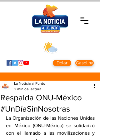
Jueves 5 agosto
2026
Clima CDMX
Clima León
24 - 10°
28° - 12°
Dolar
Gasolina
La Noticia al Punto
2 min de lectura
Respalda ONU-México
#UnDíaSinNosotras
La Organización de las Naciones Unidas 
en México (ONU-México) se solidarizó 
con el llamado a las movilizaciones y 