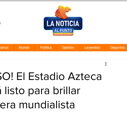
Clima León
Jueves 5 agos
28° - 12°
ional
Mundo
Política
Opinión
Leyendas
Deportes
! El Estadio Azteca
listo para brillar
era mundialista