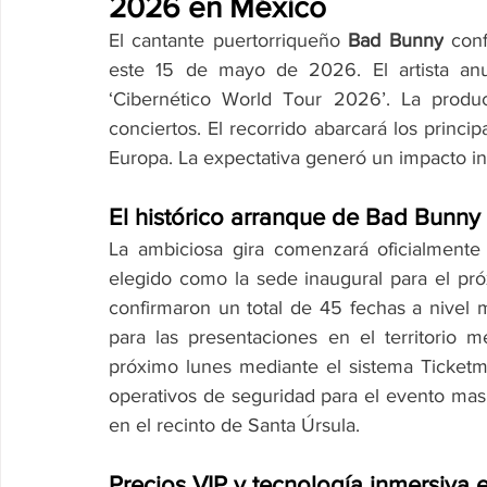
2026 en México
El cantante puertorriqueño 
Bad Bunny
 conf
este 15 de mayo de 2026. El artista anun
‘Cibernético World Tour 2026’. La produc
conciertos. El recorrido abarcará los princi
Europa. La expectativa generó un impacto in
El histórico arranque de Bad Bunny 
La ambiciosa gira comenzará oficialmente
elegido como la sede inaugural para el pr
confirmaron un total de 45 fechas a nivel m
para las presentaciones en el territorio m
próximo lunes mediante el sistema Ticketmas
operativos de seguridad para el evento masi
en el recinto de Santa Úrsula.
Precios VIP y tecnología inmersiva 