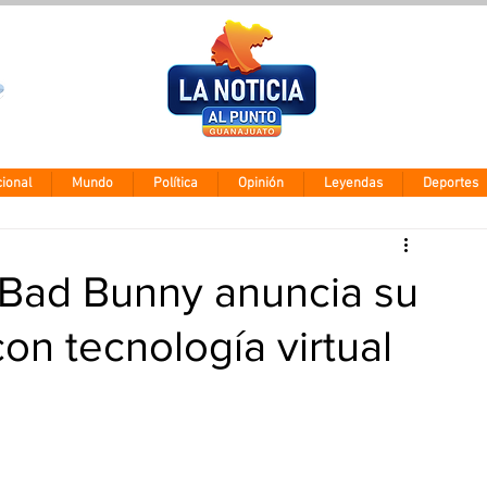
Clima León
Jueves 5 agos
28° - 12°
ional
Mundo
Política
Opinión
Leyendas
Deportes
! Bad Bunny anuncia su
on tecnología virtual