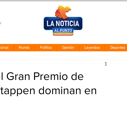
Clima León
Viernes 7 agos
28° - 12°
ional
Mundo
Política
Opinión
Leyendas
Deportes
el Gran Premio de
stappen dominan en