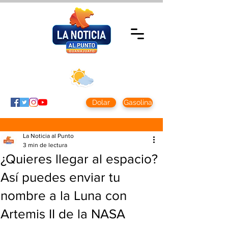
Jueves 5 agosto
2026
Clima CDMX
Clima León
24 - 10°
28° - 12°
Dolar
Gasolina
La Noticia al Punto
3 min de lectura
¿Quieres llegar al espacio?
Así puedes enviar tu
nombre a la Luna con
Artemis II de la NASA