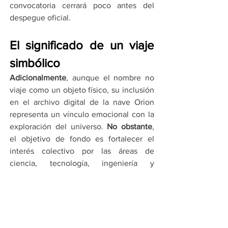
convocatoria cerrará poco antes del 
despegue oficial.
El significado de un viaje 
simbólico
Adicionalmente
, aunque el nombre no 
viaje como un objeto físico, su inclusión 
en el archivo digital de la nave Orion 
representa un vínculo emocional con la 
exploración del universo. 
No obstante
, 
el objetivo de fondo es fortalecer el 
interés colectivo por las áreas de 
ciencia, tecnología, ingeniería y 
matemáticas (STEM). 
De este modo
, la 
NASA integra a millones de personas en 
un proyecto científico de escala global 
que busca expandir los límites del 
conocimiento humano.