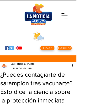
Domingo 9 agosto
2026
Clima CDMX
Clima León
24 - 10°
28° - 12°
Dolar
Gasolina
La Noticia al Punto
3 min de lectura
¿Puedes contagiarte de
sarampión tras vacunarte?
Esto dice la ciencia sobre
la protección inmediata