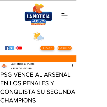
Viernes 7 agosto
2026
Clima CDMX
Clima León
24 - 10°
28° - 12°
Dolar
Gasolina
La Noticia al Punto
2 min de lectura
PSG VENCE AL ARSENAL
EN LOS PENALES Y
CONQUISTA SU SEGUNDA
CHAMPIONS