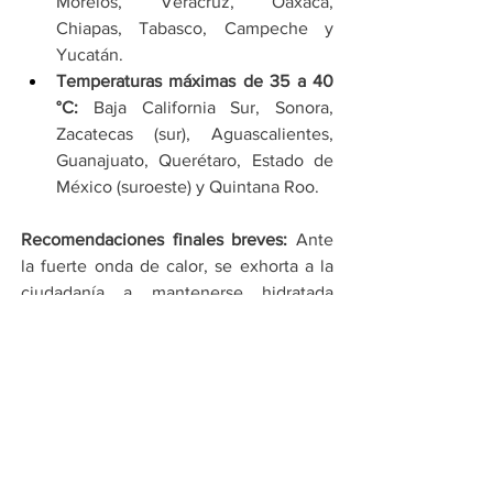
Morelos, Veracruz, Oaxaca, 
Chiapas, Tabasco, Campeche y 
Yucatán.
Temperaturas máximas de 35 a 40 
°C:
 Baja California Sur, Sonora, 
Zacatecas (sur), Aguascalientes, 
Guanajuato, Querétaro, Estado de 
México (suroeste) y Quintana Roo.
Recomendaciones finales breves:
 Ante 
la fuerte onda de calor, se exhorta a la 
ciudadanía a mantenerse hidratada 
constantemente, evitar la exposición 
prolongada a la radiación solar entre las 
11:00 y las 16:00 horas, y usar 
bloqueador. En los estados del norte, es 
fundamental extremar precauciones 
ante la caída de objetos por los vientos 
severos y la visibilidad reducida por 