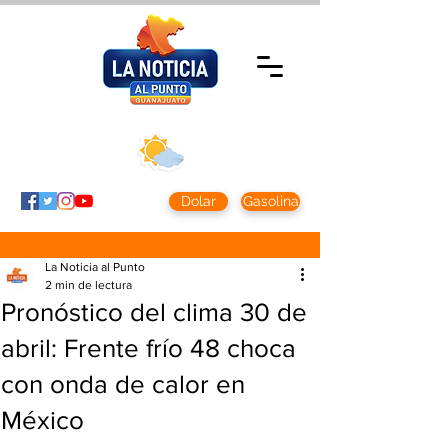
Domingo 9 agosto
2026
Clima CDMX
Clima León
24 - 10°
28° - 12°
Dolar
Gasolina
La Noticia al Punto
2 min de lectura
Pronóstico del clima 30 de
abril: Frente frío 48 choca
con onda de calor en
México