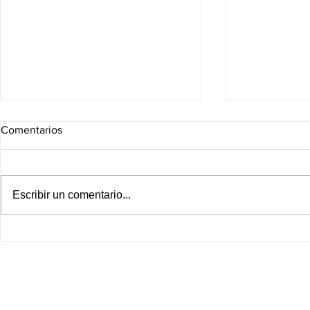
Comentarios
Escribir un comentario...
Leagues Cup 2026: Partidos
¡México y Pe
de HOY, viernes 7 de agosto;
paces! Resta
horarios y dónde ver en
diplomáticas
México
tensión por e
Chávez