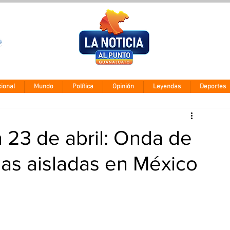
Clima León
Viernes 7 agos
28° - 12°
ional
Mundo
Política
Opinión
Leyendas
Deportes
a 23 de abril: Onda de
vias aisladas en México