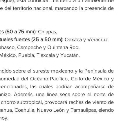
nagua), esta condición mantendrá un ambiente de 
 del territorio nacional, marcando la presencia de 
es (50 a 75 mm):
 Chiapas.
tuales fuertes (25 a 50 mm):
 Oaxaca y Veracruz.
abasco, Campeche y Quintana Roo.
México, Puebla, Tlaxcala y Yucatán.
ndido sobre el sureste mexicano y la Península de 
 humedad del Océano Pacífico, Golfo de México y 
mencionadas, las cuales podrían acompañarse de 
anizo. Además, una línea seca sobre el norte de 
chorro subtropical, provocará rachas de viento de 
uahua, Coahuila, Nuevo León y Tamaulipas, siendo 
hoy.