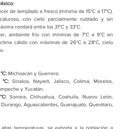
éxico:
er de templado a fresco (mínima de 15°C a 17°C). 
aluroso, con cielo parcialmente nublado y sin 
máxima rondará entre los 31°C y 33°C.
er, ambiente frío con mínimas de 7°C a 9°C en 
 clima cálido con máximas de 26°C a 28°C, cielo 
s.
°C:
 Michoacán y Guerrero.
 °C:
 Sinaloa, Nayarit, Jalisco, Colima, Morelos, 
Campeche y Yucatán.
°C:
 Sonora, Chihuahua, Coahuila, Nuevo León, 
 Durango, Aguascalientes, Guanajuato, Querétaro, 
 altas temperaturas, se exhorta a la población a 