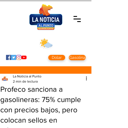
Jueves 5 agosto
2026
Clima CDMX
Clima León
24 - 10°
28° - 12°
Dolar
Gasolina
La Noticia al Punto
2 min de lectura
Profeco sanciona a
gasolineras: 75% cumple
con precios bajos, pero
colocan sellos en