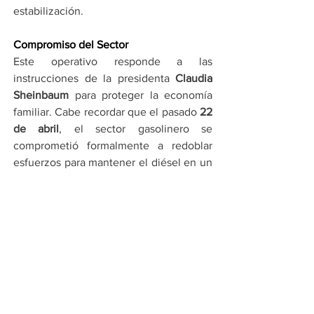
estabilización.
Compromiso del Sector
Este operativo responde a las 
instrucciones de la presidenta 
Claudia 
Sheinbaum
 para proteger la economía 
familiar. Cabe recordar que el pasado 
22 
de abril
, el sector gasolinero se 
comprometió formalmente a redoblar 
esfuerzos para mantener el diésel en un 
precio máximo de 
28 pesos por litro
, 
apoyado por la reducción de comisiones 
en pagos con tarjeta y los estímulos 
fiscales vigentes.
La Profeco hizo un llamado a los 
consumidores a denunciar cualquier 
abuso y a preferir las estaciones que 
exhiben precios justos.
Por Cadena Política