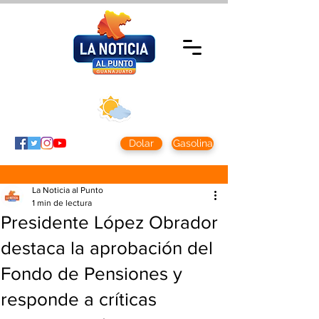
Domingo 9 agosto
2026
Clima CDMX
Clima León
24 - 10°
28° - 12°
Dolar
Gasolina
La Noticia al Punto
1 min de lectura
Presidente López Obrador
destaca la aprobación del
Fondo de Pensiones y
responde a críticas