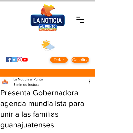
Lunes 10 agosto
2026
Clima CDMX
Clima León
24 - 10°
28° - 12°
Dolar
Gasolina
La Noticia al Punto
5 min de lectura
Presenta Gobernadora
agenda mundialista para
unir a las familias
guanajuatenses