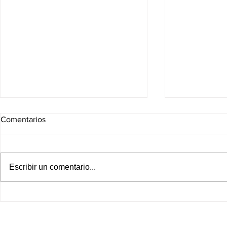
Comentarios
Escribir un comentario...
¡Fracking queda vetado en
Leagues Cup
esta región de México! Comité
Cruz Azul e
de expertos entrega su
jornada de e