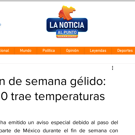
Clima León
Jueves 5 agos
28° - 12°
ional
Mundo
Política
Opinión
Leyendas
Deportes
in de semana gélido:
10 trae temperaturas
a emitido un aviso especial debido al paso del 
 parte de México durante el fin de semana con 