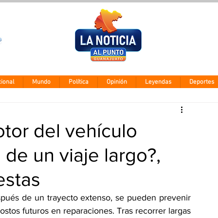
Clima León
Viernes 7 agos
28° - 12°
ional
Mundo
Política
Opinión
Leyendas
Deportes
otor del vehículo
de un viaje largo?,
estas
spués de un trayecto extenso, se pueden prevenir 
stos futuros en reparaciones. Tras recorrer largas 