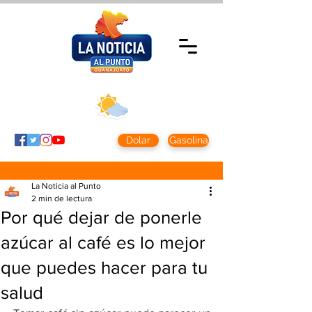
Viernes 7 agosto
2026
Clima CDMX
Clima León
24 - 10°
28° - 12°
Dolar
Gasolina
La Noticia al Punto
2 min de lectura
Por qué dejar de ponerle
azúcar al café es lo mejor
que puedes hacer para tu
salud