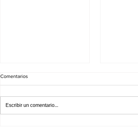
Comentarios
Escribir un comentario...
Leagues Cup 2026: Partidos
¡México y Pe
de HOY, viernes 7 de agosto;
paces! Resta
horarios y dónde ver en
diplomáticas