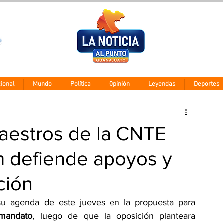
Clima León
Viernes 7 agos
28° - 12°
ional
Mundo
Política
Opinión
Leyendas
Deportes
maestros de la CNTE
 defiende apoyos y
ción
 centró su agenda de este jueves en la propuesta para 
 mandato
, luego de que la oposición planteara 