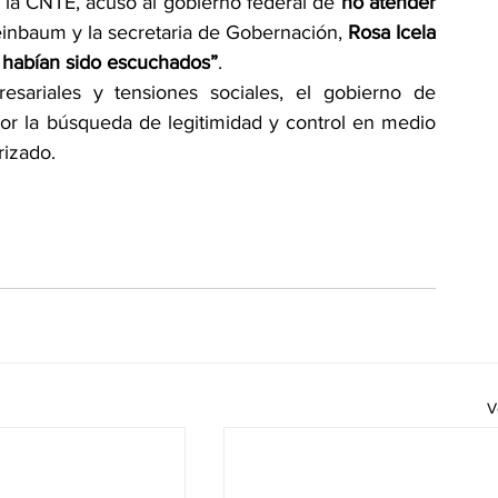
e la CNTE, acusó al gobierno federal de 
no atender 
einbaum y la secretaria de Gobernación, 
Rosa Icela 
 habían sido escuchados”
.
resariales y tensiones sociales, el gobierno de 
r la búsqueda de legitimidad y control en medio 
rizado.
V