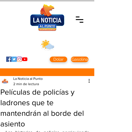
Sábado 8 agosto
2026
Clima CDMX
Clima León
24 - 10°
28° - 12°
Dolar
Gasolina
La Noticia al Punto
2 min de lectura
Películas de policías y
ladrones que te
mantendrán al borde del
asiento