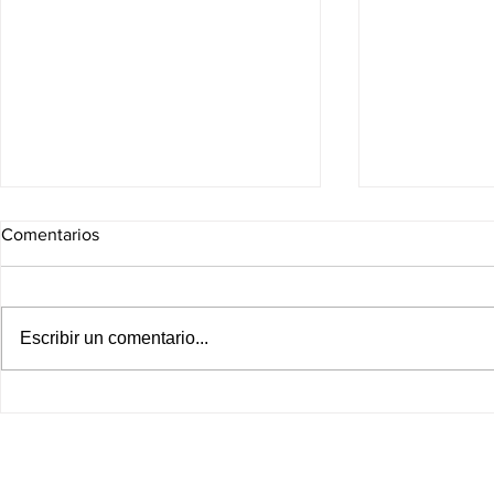
Comentarios
Escribir un comentario...
¡BOMBAZO EN LA MLS!
¡América inic
CHUCKY LOZANO CAMBIA
internaciona
DE EQUIPO Y BUSCA
ver EN VIVO
RESUCITAR SU CARRERA
Leagues Cu