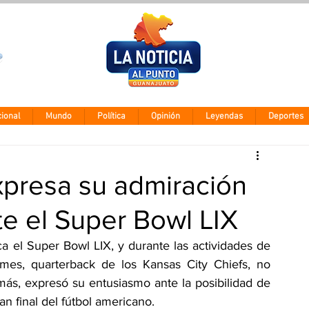
Clima León
Viernes 7 agos
28° - 12°
ional
Mundo
Política
Opinión
Leyendas
Deportes
presa su admiración
te el Super Bowl LIX
 el Super Bowl LIX, y durante las actividades de 
mes, quarterback de los Kansas City Chiefs, no 
ás, expresó su entusiasmo ante la posibilidad de 
an final del fútbol americano.