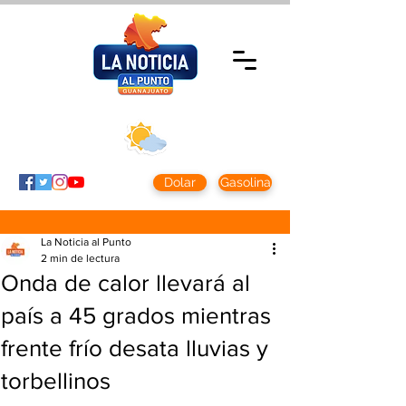
Miércoles 5 agosto
2026
Clima CDMX
Clima León
24 - 10°
28° - 12°
Dolar
Gasolina
La Noticia al Punto
2 min de lectura
Onda de calor llevará al
país a 45 grados mientras
frente frío desata lluvias y
torbellinos