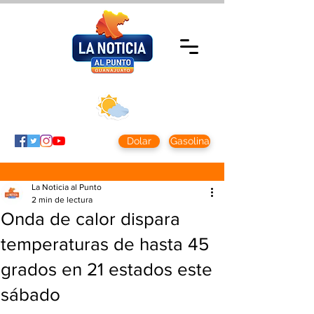
Miércoles 5 agosto
2026
Clima CDMX
Clima León
24 - 10°
28° - 12°
Dolar
Gasolina
La Noticia al Punto
2 min de lectura
Onda de calor dispara
temperaturas de hasta 45
grados en 21 estados este
sábado