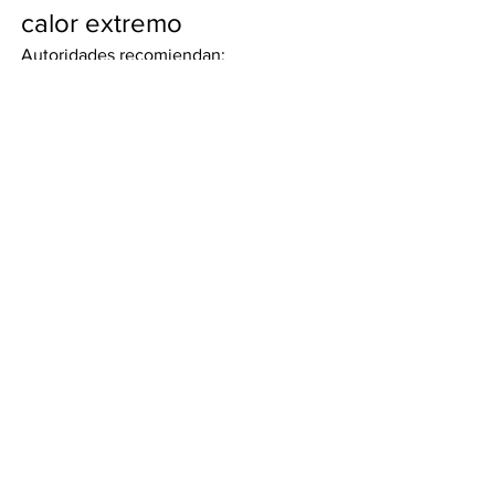
calor extremo
Autoridades recomiendan:
Evitar exposición prolongada al sol
Mantenerse hidratado
Usar ropa ligera y colores claros
No dejar personas ni mascotas 
dentro de vehículos
Extremar cuidados con niños y 
adultos mayores
México vivirá una jornada de contrastes 
climáticos: calor sofocante en buena 
parte del país y lluvias con fuertes 
vientos en otras regiones.
Por Alejandra Martínez
Compartir en WhatsApp
Compartir en Telegram