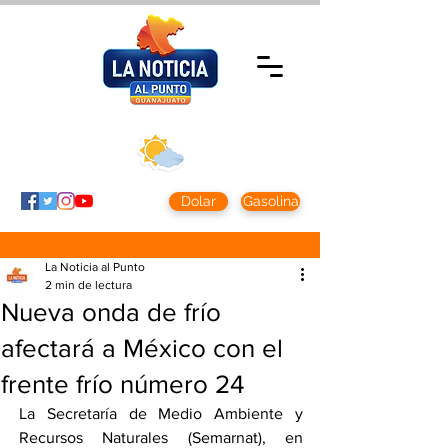
Jueves 5 agosto
2026
Clima CDMX
Clima León
24 - 10°
28° - 12°
Dolar
Gasolina
La Noticia al Punto
2 min de lectura
Nueva onda de frío
afectará a México con el
frente frío número 24
La Secretaría de Medio Ambiente y 
Recursos Naturales (Semarnat), en 