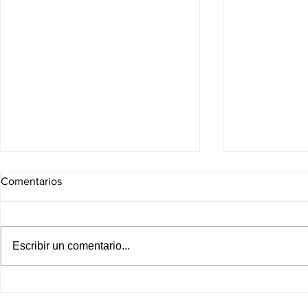
Comentarios
Escribir un comentario...
¡Katy Perry llega a la pantalla
Domingo de 
grande! México vibrará con el
mejores est