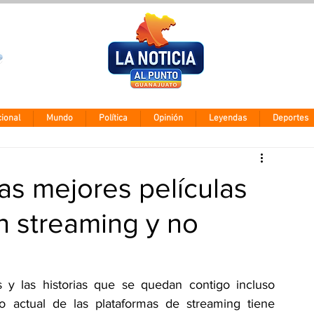
Clima León
Jueves 6 agos
28° - 12°
ional
Mundo
Política
Opinión
Leyendas
Deportes
as mejores películas
en streaming y no
 y las historias que se quedan contigo incluso 
o actual de las plataformas de streaming tiene 