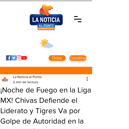
Sábado 8 agosto
2026
Clima CDMX
Clima León
24 - 10°
28° - 12°
Dolar
Gasolina
La Noticia al Punto
2 min de lectura
¡Noche de Fuego en la Liga
MX! Chivas Defiende el
Liderato y Tigres Va por
Golpe de Autoridad en la