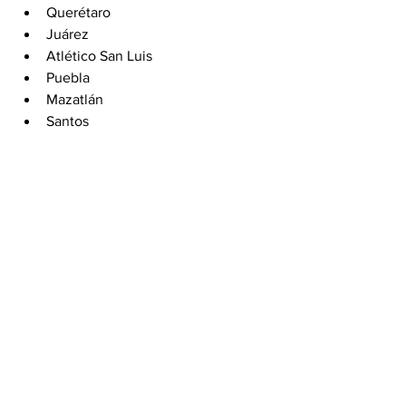
Querétaro
Juárez
Atlético San Luis
Puebla
Mazatlán
Santos
La Jornada 16 podría cambiarlo todo esta 
noche. Chivas busca mantenerse en la 
cima, Tigres quiere escalar posiciones y 
Pachuca no quiere perder terreno. La 
Liga MX entra en su fase más intensa.
Por Angel Soto
Compartir en WhatsApp
Compartir en Telegram