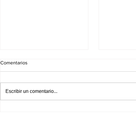
Comentarios
Escribir un comentario...
¡Clásico que paraliza a la
¡Tigres se ju
Concacaf! México enfrentará a
Debuta en l
Estados Unidos en la era Rafa
2026 obliga
Márquez
ante Real Sa