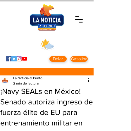
Domingo 9 agosto
2026
Clima CDMX
Clima León
24 - 10°
28° - 12°
Dolar
Gasolina
La Noticia al Punto
2 min de lectura
¡Navy SEALs en México!
Senado autoriza ingreso de
fuerza élite de EU para
entrenamiento militar en