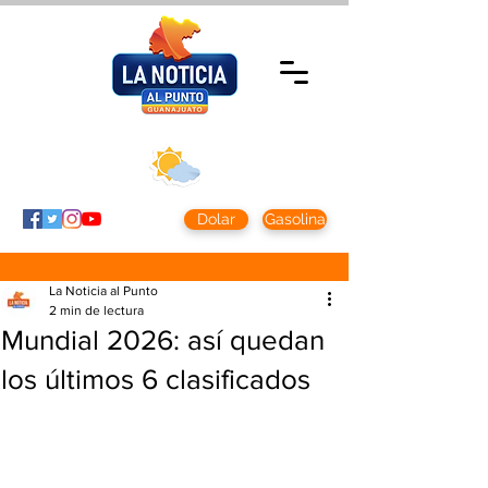
Viernes 7 agosto
2026
Clima CDMX
Clima León
24 - 10°
28° - 12°
Dolar
Gasolina
La Noticia al Punto
2 min de lectura
Mundial 2026: así quedan
los últimos 6 clasificados