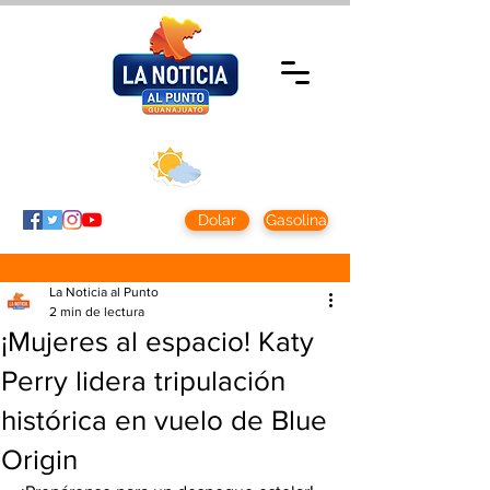
Viernes 7 agosto
2026
Clima CDMX
Clima León
24 - 10°
28° - 12°
Dolar
Gasolina
La Noticia al Punto
2 min de lectura
¡Mujeres al espacio! Katy
Perry lidera tripulación
histórica en vuelo de Blue
Origin