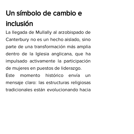
Un símbolo de cambio e 
inclusión
La llegada de Mullally al arzobispado de 
Canterbury no es un hecho aislado, sino 
parte de una transformación más amplia 
dentro de la Iglesia anglicana, que ha 
impulsado activamente la participación 
de mujeres en puestos de liderazgo.
Este momento histórico envía un 
mensaje claro: las estructuras religiosas 
tradicionales están evolucionando hacia 
una mayor inclusión, diversidad y 
representación, abriendo camino para 
futuras generaciones de mujeres dentro 
de la fe.
Con este nombramiento, la Iglesia 
anglicana no solo rompe una barrera de 