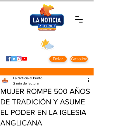
Jueves 5 agosto
2026
Clima CDMX
Clima León
24 - 10°
28° - 12°
Dolar
Gasolina
La Noticia al Punto
2 min de lectura
MUJER ROMPE 500 AÑOS
DE TRADICIÓN Y ASUME
EL PODER EN LA IGLESIA
ANGLICANA