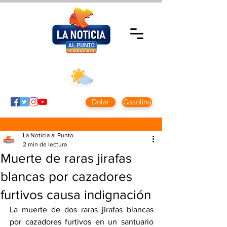
Viernes 7 agosto
2026
Clima CDMX
Clima León
24 - 10°
28° - 12°
Dolar
Gasolina
La Noticia al Punto
2 min de lectura
Muerte de raras jirafas
blancas por cazadores
furtivos causa indignación
La muerte de dos raras jirafas blancas 
por cazadores furtivos en un santuario 