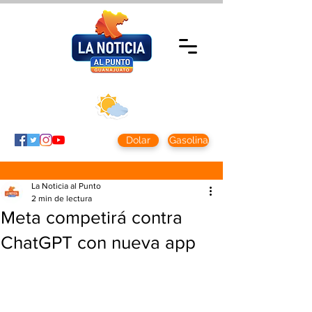
Domingo 9 agosto
2026
Clima CDMX
Clima León
24 - 10°
28° - 12°
Dolar
Gasolina
La Noticia al Punto
2 min de lectura
Meta competirá contra
ChatGPT con nueva app