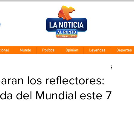
Clima León
Jueves 5 agos
28° - 12°
ional
Mundo
Política
Opinión
Leyendas
Deportes
ran los reflectores:
ada del Mundial este 7