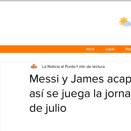
Clima CDMX
24 - 10°
Inicio
Local
Nac
La Noticia al Punto
1 min de lectura
Messi y James acapa
así se juega la jorn
de julio