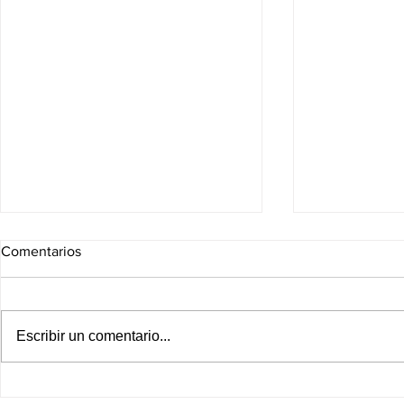
Comentarios
Escribir un comentario...
¡México bajo el agua este
¡Fracking q