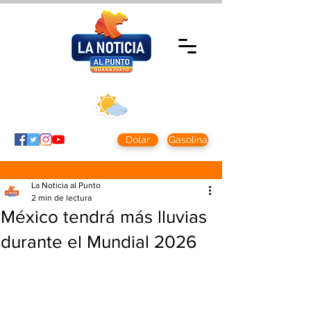
Jueves 6 agosto
2026
Clima CDMX
Clima León
24 - 10°
28° - 12°
Dolar
Gasolina
La Noticia al Punto
2 min de lectura
México tendrá más lluvias
durante el Mundial 2026