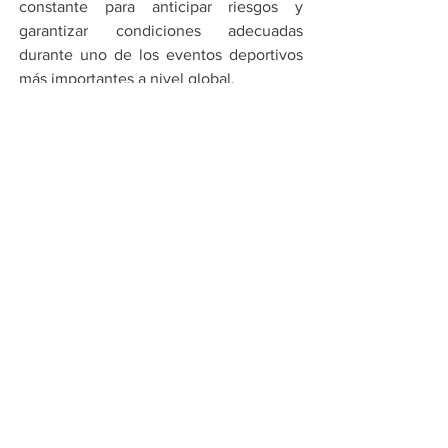
constante para anticipar riesgos y 
garantizar condiciones adecuadas 
durante uno de los eventos deportivos 
más importantes a nivel global.
El comportamiento climático en los 
próximos meses será clave no solo para 
el desarrollo del Mundial, sino también 
para la recuperación de los sistemas 
hídricos del país.
Por Cadena Política
Compartir en WhatsApp
Compartir en Telegram
Ver todo
Entradas recientes