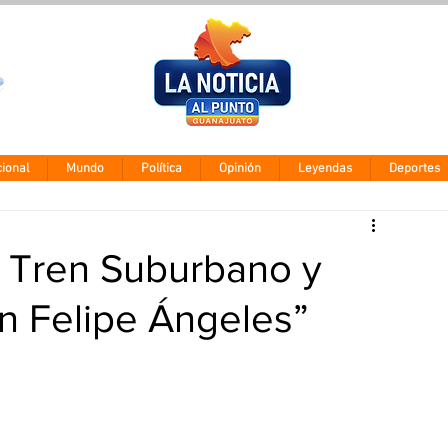
Clima León
Viernes 7 agos
28° - 12°
ional
Mundo
Política
Opinión
Leyendas
Deportes
 Tren Suburbano y
n Felipe Ángeles”