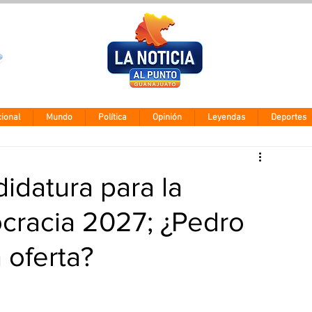
Clima León
Jueves 6 agos
28° - 12°
ional
Mundo
Política
Opinión
Leyendas
Deportes
idatura para la
cracia 2027; ¿Pedro
 oferta?