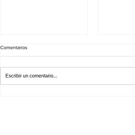
Comentarios
Escribir un comentario...
¡Morena va contra sus propias
Morena busca
diputadas! Piden suspender
de diputado
derechos políticos por
reelegirse; 
polémicos comentarios sobre
riesgo para 
adultos mayores