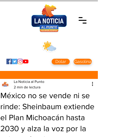
Jueves 5 agosto
2026
Clima CDMX
Clima León
24 - 10°
28° - 12°
Dolar
Gasolina
La Noticia al Punto
2 min de lectura
México no se vende ni se
rinde: Sheinbaum extiende
el Plan Michoacán hasta
2030 y alza la voz por la