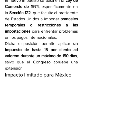
El nuevo impuesto se basa en la 
Ley de 
Comercio de 1974
, específicamente en 
la 
Sección 122
, que faculta al presidente 
de Estados Unidos a imponer 
aranceles 
temporales o restricciones a las 
importaciones
 para enfrentar problemas 
en los pagos internacionales.
Dicha disposición permite aplicar 
un 
impuesto de hasta 15 por ciento ad 
valorem durante un máximo de 150 días
, 
salvo que el Congreso apruebe una 
extensión.
Impacto limitado para México
Gracias a las protecciones del T-MEC, 
los productos mexicanos mantendrán su 
acceso preferencial al mercado 
estadounidense
, evitando así un golpe 
directo a sectores estratégicos como el 