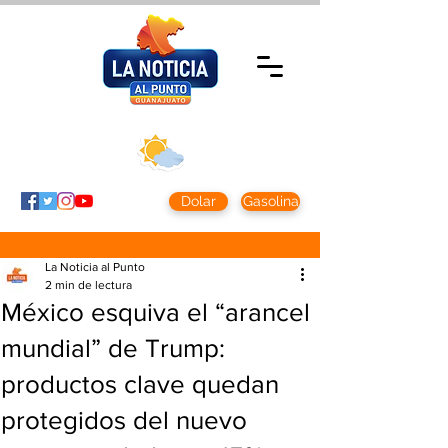
Domingo 9 agosto
2026
Clima CDMX
Clima León
24 - 10°
28° - 12°
Dolar
Gasolina
La Noticia al Punto
2 min de lectura
México esquiva el “arancel
mundial” de Trump:
productos clave quedan
protegidos del nuevo