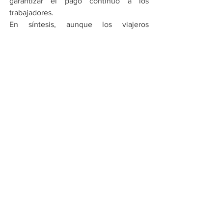
garantizar el pago continuo a los 
trabajadores.
En síntesis, aunque los viajeros 
contribuyen económicamente, la 
distribución de esos recursos depende 
de decisiones políticas que afectan 
directamente a los agentes de 
seguridad.
Por Cadena Política
Compartir en WhatsApp
Compartir en Telegram
Ver todo
Entradas recientes