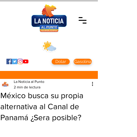
Jueves 5 agosto
2026
Clima CDMX
Clima León
24 - 10°
28° - 12°
Dolar
Gasolina
La Noticia al Punto
2 min de lectura
México busca su propia
alternativa al Canal de
Panamá ¿Sera posible?