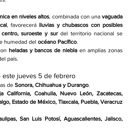
ónica en niveles altos
, combinada con una 
vaguada 
cal
, favorecerá 
lluvias y chubascos con posibles 
 
centro, suroeste y sur
 del territorio nacional se 
de humedad del 
océano Pacífico
.
con 
heladas y bancos de niebla
 en amplias zonas 
del país.
 este jueves 5 de febrero
as de 
Sonora, Chihuahua y Durango
.
ja California, Coahuila, Nuevo León, Zacatecas, 
go, Estado de México, Tlaxcala, Puebla, Veracruz 
ulipas, San Luis Potosí, Aguascalientes, Jalisco, 