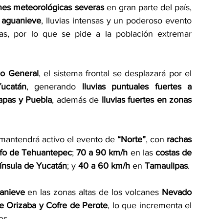
nes meteorológicas severas
 en gran parte del país, 
o aguanieve
, lluvias intensas y un poderoso evento 
as, por lo que se pide a la población extremar 
co General
, el sistema frontal se desplazará por el 
ucatán
, generando 
lluvias puntuales fuertes a 
apas y Puebla
, además de 
lluvias fuertes en zonas 
o mantendrá activo el evento de 
“Norte”
, con 
rachas 
lfo de Tehuantepec
; 
70 a 90 km/h
 en las 
costas de 
ínsula de Yucatán
; y 
40 a 60 km/h
 en 
Tamaulipas
.
uanieve
 en las zonas altas de los volcanes 
Nevado 
de Orizaba y Cofre de Perote
, lo que incrementa el 
es.