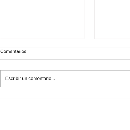
Comentarios
Escribir un comentario...
¡Fracking queda vetado en
Leagues Cup
esta región de México! Comité
Cruz Azul e
de expertos entrega su
jornada de e
veredicto a Sheinbaum
agosto; hora
EN VIVO