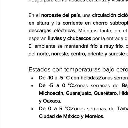
En el 
noroeste del país
, una 
circulación cicl
en altura
 y la 
corriente en chorro subtropi
descargas eléctricas
. Mientras tanto, en el
esperan 
lluvias y chubascos
 por la entrada 
El ambiente se mantendrá 
frío a muy frío
, 
del 
norte, noreste, centro, oriente y sureste
 
Estados con temperaturas bajo cero
De -10 a -5 °C con heladas:
Zonas serran
De -5 a 0 °C:
Zonas serranas de 
Ba
Michoacán, Guanajuato, Querétaro, Hidal
y Oaxaca
.
De 0 a 5 °C:
Zonas serranas de 
Tama
Ciudad de México y Morelos
.