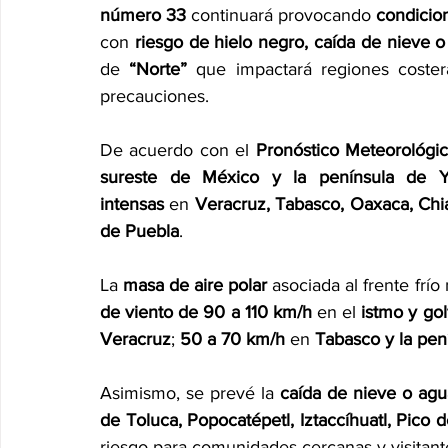
número 33
 continuará provocando 
condicio
con 
riesgo de hielo negro, caída de nieve 
de 
“Norte”
 que impactará regiones coster
precauciones.
De acuerdo con el 
Pronóstico Meteorológi
sureste de México y la península de Y
intensas
 en 
Veracruz, Tabasco, Oaxaca, Chi
de Puebla
.
La 
masa de aire polar
 asociada al frente frí
de viento de 90 a 110 km/h
 en el 
istmo y go
Veracruz
; 
50 a 70 km/h
 en 
Tabasco y la pen
Asimismo, se prevé la 
caída de nieve o ag
de Toluca, Popocatépetl, Iztaccíhuatl, Pico 
riesgo para comunidades cercanas y visitant