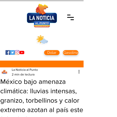
Viernes 7 agosto
2026
Clima CDMX
Clima León
24 - 10°
28° - 12°
Dolar
Gasolina
La Noticia al Punto
2 min de lectura
México bajo amenaza
climática: lluvias intensas,
granizo, torbellinos y calor
extremo azotan al país este