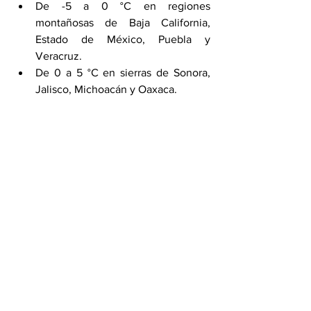
De -5 a 0 °C en regiones 
montañosas de Baja California, 
Estado de México, Puebla y 
Veracruz.
De 0 a 5 °C en sierras de Sonora, 
Jalisco, Michoacán y Oaxaca.
El panorama climático de este miércoles 
refleja condiciones extremas en 
distintas regiones del país, por lo que las 
autoridades recomiendan mantenerse 
informados y tomar precauciones ante 
cambios bruscos de temperatura, lluvias 
intensas y fuertes rachas de viento.
Por Alejandra Martínez
Compartir en WhatsApp
Compartir en Telegram