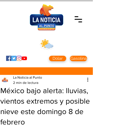
Sábado 8 agosto
2026
Clima CDMX
Clima León
24 - 10°
28° - 12°
Dolar
Gasolina
La Noticia al Punto
2 min de lectura
México bajo alerta: lluvias,
vientos extremos y posible
nieve este domingo 8 de
febrero