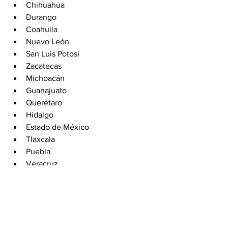
Chihuahua
Durango
Coahuila
Nuevo León
San Luis Potosí
Zacatecas
Michoacán
Guanajuato
Querétaro
Hidalgo
Estado de México
Tlaxcala
Puebla
Veracruz
Oaxaca
Las autoridades recomiendan a la 
población mantenerse informada, 
abrigarse adecuadamente y tomar 