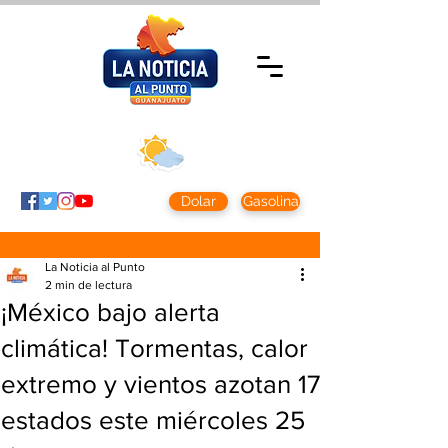
Domingo 9 agosto
2026
Clima CDMX
Clima León
24 - 10°
28° - 12°
Dolar
Gasolina
La Noticia al Punto
2 min de lectura
¡México bajo alerta
climática! Tormentas, calor
extremo y vientos azotan 17
estados este miércoles 25