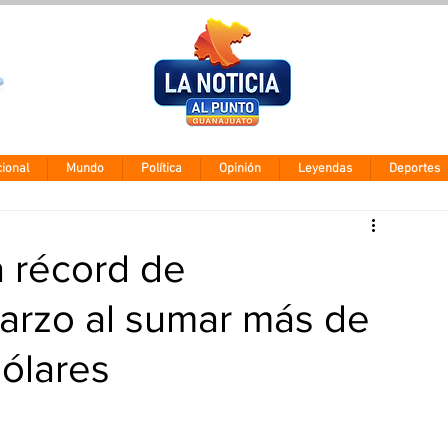
Clima León
Sábado 8 agos
28° - 12°
ional
Mundo
Política
Opinión
Leyendas
Deportes
a récord de
arzo al sumar más de
dólares