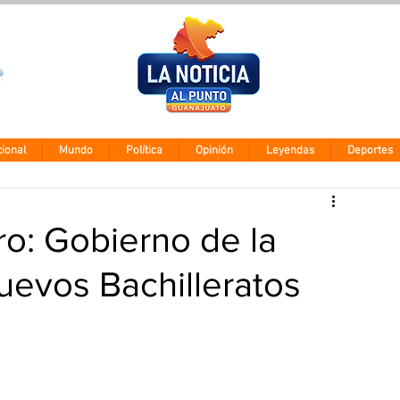
Clima León
Jueves 5 agos
28° - 12°
ional
Mundo
Política
Opinión
Leyendas
Deportes
ro: Gobierno de la
uevos Bachilleratos