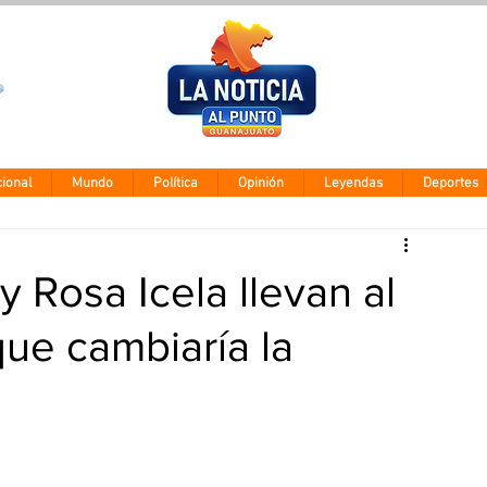
Clima León
Sábado 8 agos
28° - 12°
ional
Mundo
Política
Opinión
Leyendas
Deportes
y Rosa Icela llevan al
ue cambiaría la