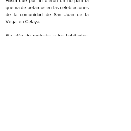
Hasta que por fin dieron un no para la 
quema de petardos en las celebraciones 
de la comunidad de San Juan de la 
Vega, en Celaya.
Sin afán de molestar a los habitantes, 
durante varias décadas en esta 
celebración que se lleva antes de que 
inicie la cuaresma, dentro de sus 
tradiciones se encuentra la quema de 
petardos que ha hecho que muchos de 
ellos tengan heridas graves y hasta 
mutilaciones.
Por eso ya no lo podrán hacer y eso lo 
agraden muchos…
Yo este viernes me despido sin brincar 
por los que truenan, nos vemos la 
próxima porque recuerde que el que “no 