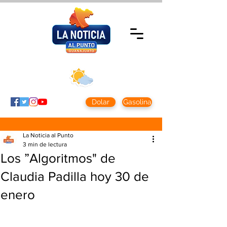
Domingo 9 agosto
2026
Clima CDMX
Clima León
24 - 10°
28° - 12°
Dolar
Gasolina
La Noticia al Punto
3 min de lectura
Los ”Algoritmos" de
Claudia Padilla hoy 30 de
enero