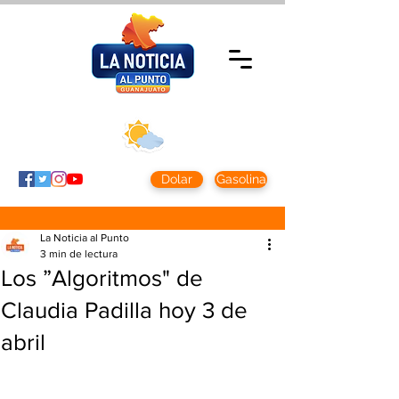
Viernes 7 agosto
2026
Clima CDMX
Clima León
24 - 10°
28° - 12°
Dolar
Gasolina
La Noticia al Punto
3 min de lectura
Los ”Algoritmos" de
Claudia Padilla hoy 3 de
abril