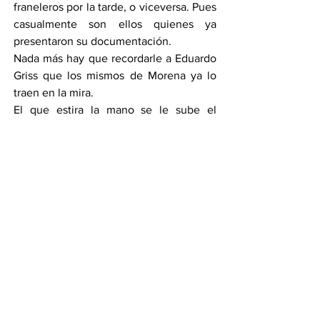
franeleros por la tarde, o viceversa. Pues 
casualmente son ellos quienes ya 
presentaron su documentación.
Nada más hay que recordarle a Eduardo 
Griss que los mismos de Morena ya lo 
traen en la mira.
El que estira la mano se le sube el 
gusano…
QUE LE AVISEN 
El Instituto Municipal de Vivienda 
(IMUVI) en Celaya desaparecerá, así lo 
dio a conocer el alcalde Juan Miguel 
Ramírez Sánchez en la rueda de prensa 
“mañanera”, donde ni el mismo director, 
Javier Padilla, conocía esta 
determinación, casi se nos desmaya.
El presidente municipal incluso aseguró 
que se le quitarían recursos y que 